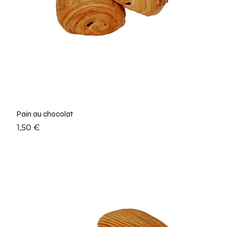
Pain au chocolat
Prix
1,50 €