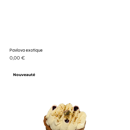
Pavlova exotique
Prix
0,00 €
Nouveauté