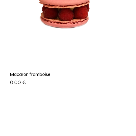
Macaron framboise
Prix
0,00 €