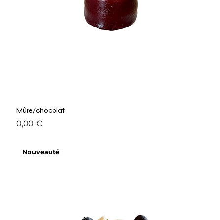
Mûre/chocolat
Prix
0,00 €
Nouveauté