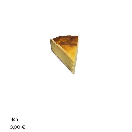
Flan
Prix
0,00 €