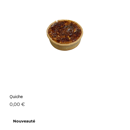
Quiche
Prix
0,00 €
Nouveauté