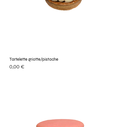
Tartelette griotte/pistache
Prix
0,00 €