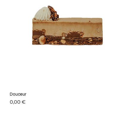
Douceur
Prix
0,00 €