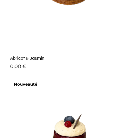
Abricot & Jasmin
Prix
0,00 €
Nouveauté