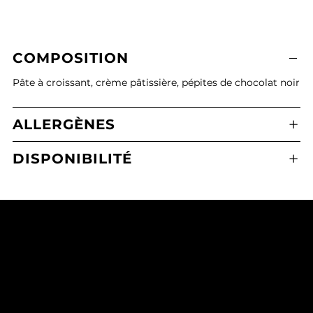
COMPOSITION
Pâte à croissant, crème pâtissière, pépites de chocolat noir
ALLERGÈNES
DISPONIBILITÉ
Boulangerie Pâtisserie Maxime Calafato
2 Place de l'Eglise, 21380 Messigny-et-Vantoux
03 80 43 71 65
mcmessigny@outlook.fr