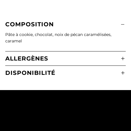
COMPOSITION
Pâte à cookie, chocolat, noix de pécan caramélisées,
caramel
ALLERGÈNES
DISPONIBILITÉ
Boulangerie Pâtisserie Maxime Calafato
2 Place de l'Eglise, 21380 Messigny-et-Vantoux
03 80 43 71 65
mcmessigny@outlook.fr