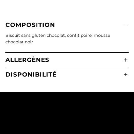
COMPOSITION
Biscuit sans gluten chocolat, confit poire, mousse
chocolat noir
ALLERGÈNES
DISPONIBILITÉ
Boulangerie Pâtisserie Maxime Calafato
2 Place de l'Eglise, 21380 Messigny-et-Vantoux
03 80 43 71 65
mcmessigny@outlook.fr