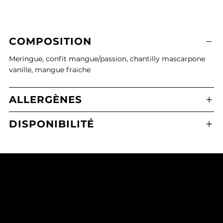
COMPOSITION
Meringue, confit mangue/passion, chantilly mascarpone
vanille, mangue fraiche
ALLERGÈNES
DISPONIBILITÉ
Boulangerie Pâtisserie Maxime Calafato
2 Place de l'Eglise, 21380 Messigny-et-Vantoux
03 80 43 71 65
mcmessigny@outlook.fr