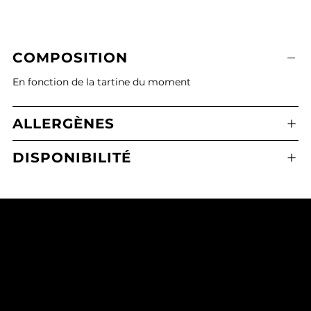
COMPOSITION
En fonction de la tartine du moment
ALLERGÈNES
DISPONIBILITÉ
Boulangerie Pâtisserie Maxime Calafato
2 Place de l'Eglise, 21380 Messigny-et-Vantoux
03 80 43 71 65
mcmessigny@outlook.fr