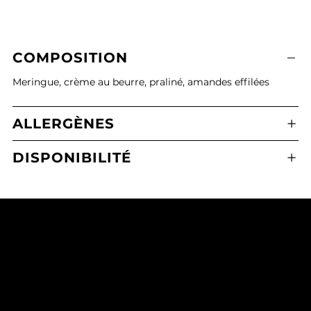
COMPOSITION
Meringue, crème au beurre, praliné, amandes effilées
ALLERGÈNES
DISPONIBILITÉ
Boulangerie Pâtisserie Maxime Calafato
2 Place de l'Eglise, 21380 Messigny-et-Vantoux
03 80 43 71 65
mcmessigny@outlook.fr