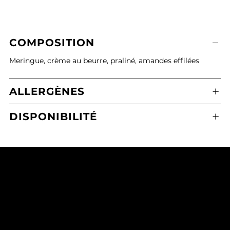
COMPOSITION
Meringue, crème au beurre, praliné, amandes effilées
ALLERGÈNES
DISPONIBILITÉ
Boulangerie Pâtisserie Maxime Calafato
2 Place de l'Eglise, 21380 Messigny-et-Vantoux
03 80 43 71 65
mcmessigny@outlook.fr