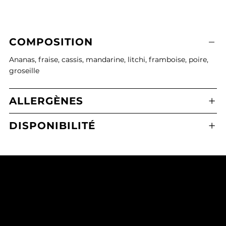
COMPOSITION
Ananas, fraise, cassis, mandarine, litchi, framboise, poire,
groseille
ALLERGÈNES
DISPONIBILITÉ
Boulangerie Pâtisserie Maxime Calafato
2 Place de l'Eglise, 21380 Messigny-et-Vantoux
03 80 43 71 65
mcmessigny@outlook.fr