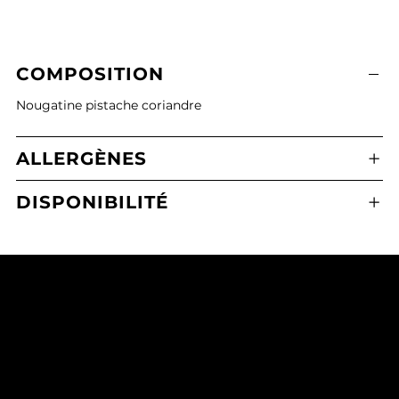
COMPOSITION
Nougatine pistache coriandre
ALLERGÈNES
DISPONIBILITÉ
Boulangerie Pâtisserie Maxime Calafato
2 Place de l'Eglise, 21380 Messigny-et-Vantoux
03 80 43 71 65
mcmessigny@outlook.fr