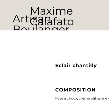
Maxime
Artisan
Calafato
Boulanger
Pâtissier
Chocolatier
Eclair chantilly
COMPOSITION
Pâte à choux, crème pâtissière 