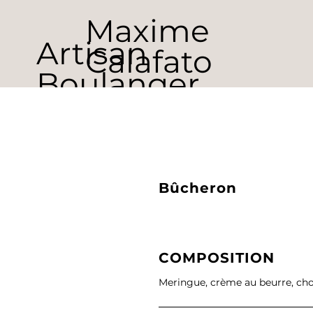
Maxime
Artisan
Calafato
Boulanger
Pâtissier
Chocolatier
Bûcheron
COMPOSITION
Meringue, crème au beurre, cho