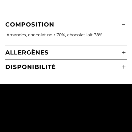
COMPOSITION
Amandes, chocolat noir 70%, chocolat lait 38%
ALLERGÈNES
DISPONIBILITÉ
Boulangerie Pâtisserie Maxime Calafato
2 Place de l'Eglise, 21380 Messigny-et-Vantoux
03 80 43 71 65
mcmessigny@outlook.fr