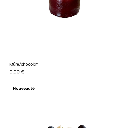
Mûre/chocolat
Prix
0,00 €
Nouveauté