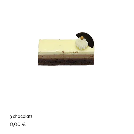
3 chocolats
Prix
0,00 €