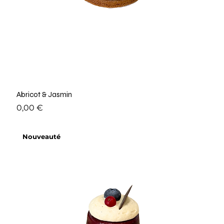
Abricot & Jasmin
Prix
0,00 €
Nouveauté