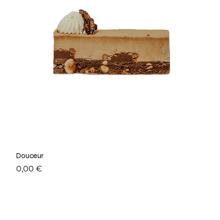
Douceur
Prix
0,00 €