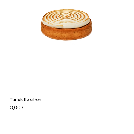
Tartelette citron
Prix
0,00 €