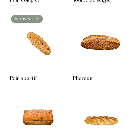
Pain complet
Tourte de seigle
Nouveauté
Pain sportif
Pharaon