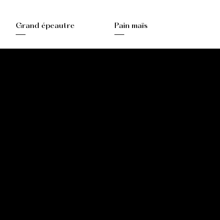
Grand épeautre
Pain maïs
Boulangerie Pâtisserie Maxime Calafato
2 Place de l'Eglise, 21380 Messigny-et-Vantoux
03 80 43 71 65
mcmessigny@outlook.fr
Pâtisserie Maxime Calafato
8 Rue Dominique Ancemot, 21120 Is-sur-Tille
03 80 95 05 74